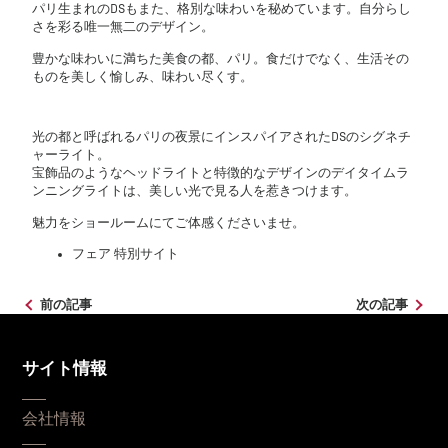
パリ生まれのDSもまた、格別な味わいを秘めています。自分らし
さを彩る唯一無二のデザイン。
豊かな味わいに満ちた美食の都、パリ。食だけでなく、生活その
ものを美しく愉しみ、味わい尽くす。
光の都と呼ばれるパリの夜景にインスパイアされたDSのシグネチ
ャーライト。
宝飾品のようなヘッドライトと特徴的なデザインのデイタイムラ
ンニングライトは、美しい光で見る人を惹きつけます。
魅力をショールームにてご体感くださいませ。
フェア 特別サイト
前の記事
次の記事
サイト情報
会社情報